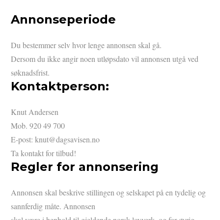
Annonseperiode
Du bestemmer selv hvor lenge annonsen skal gå.
Dersom du ikke angir noen utløpsdato vil annonsen utgå ved
søknadsfrist.
Kontaktperson:
Knut Andersen
Mob. 920 49 700
E-post: knut@dagsavisen.no
Ta kontakt for tilbud!
Regler for annonsering
Annonsen skal beskrive stillingen og selskapet på en tydelig og
sannferdig måte. Annonsen
skal være i henhold til gjeldende norsk lovverk, og for øvrig